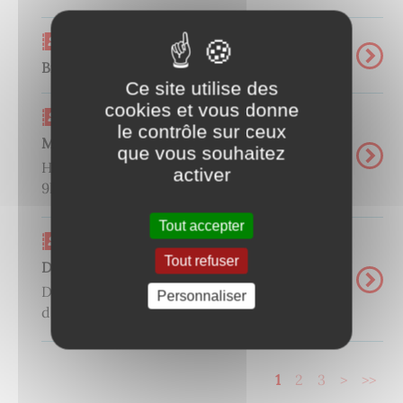
Carnet d'adresse
Bibliothèque
Ce site utilise des
cookies et vous donne
Carnet d'adresse
le contrôle sur ceux
Mairie
que vous souhaitez
Horaire d'ouverture Du lundi au samedi de
activer
9h à 11h30 ...
Tout accepter
Carnet d'adresse
Tout refuser
Défibrillateur
Défibrillateur en libre accès en cas
Personnaliser
d'urgence ...
1
2
3
>
>>