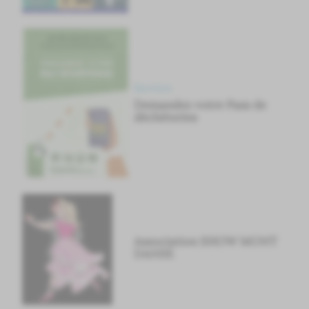
Service
Demandez votre Pass de
déchèteries
Association SHOW MONT
DANSE