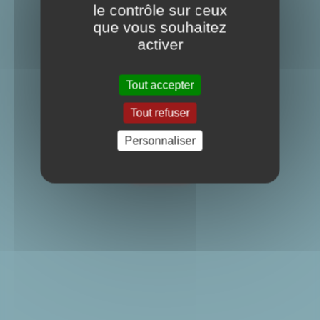
le contrôle sur ceux
que vous souhaitez
activer
Tout accepter
Tout refuser
Message important
Personnaliser
Voir plus