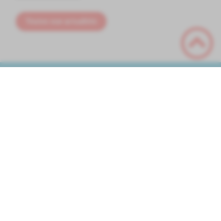
Toutes nos actualités
ACCÈS DIRECT
Voici les accès directs
ANTS
Communauté
(Agence
de Commune
National
Yonne Nord
des Titres