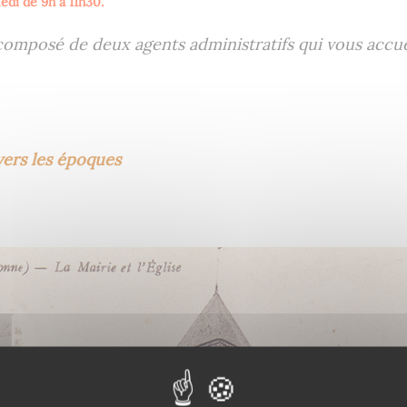
di de 9h à 11h30.​
mposé de deux agents administratifs qui vous accueil
vers les époques