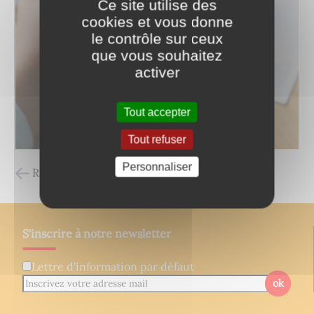
Ce site utilise des
cookies et vous donne
le contrôle sur ceux
que vous souhaitez
activer
Tout accepter
Tout refuser
Personnaliser
Retour à la liste des carnets d'adresses
S'inscrire à notre newsletter
Lettre d'information par défaut
ok