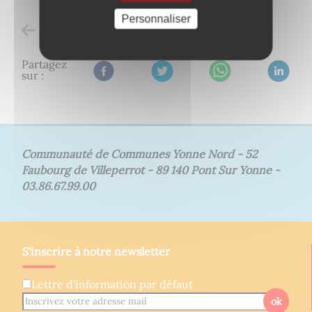
Personnaliser
Retour à l'accueil
Partagez
sur :
Communauté de Communes Yonne Nord - 52
Faubourg de Villeperrot - 89 140 Pont Sur Yonne -
03.86.67.99.00
S'inscrire à notre newsletter
Lettre d'information par défaut
ok