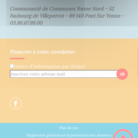
Communauté de Communes Yonne Nord - 52
Faubourg de Villeperrot - 89 140 Pont Sur Yonne -
03.86.67.99.00
S'inscrire à notre newsletter
Lettre d'information par défaut
ok
Plan du site
Règlement général sur la protection des données