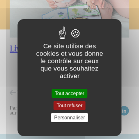
Ce site utilise des
Livret petite enfance
cookies et vous donne
le contrôle sur ceux
que vous souhaitez
activer
Retour à l'accueil
Tout accepter
Tout refuser
Partagez
sur :
Personnaliser