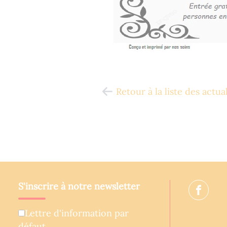
Retour à la liste des actua
S'inscrire à notre newsletter
Lettre d'information par
défaut