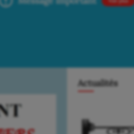
Message important
Voir plus
Actualités