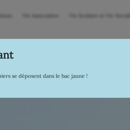
tions
Vie Associative
Vie Scolaire et Vie Socia
ant
iers se déposent dans le bac jaune !