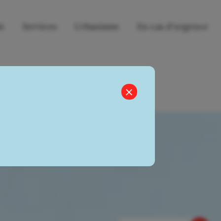
le
Services
Urbanisme
En cas d'urgence
×